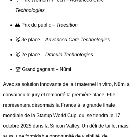
Technologies
👥
Prix du public
–
Treesition
🥉
3e place
–
Advanced Care Technologies
🥈
2e place
–
Dracula Technologies
🏆
Grand gagnant – Nũmi
Avec sa solution innovante de lait maternel in vitro,
Nũmi
a
convaincu le jury et remporté la première place. Elle
représentera désormais la
France à la grande finale
mondiale
de la Startup World Cup, qui se tiendra le
17
octobre 2025 dans la Silicon Valley
. Un défi de taille, mais
aussi une formidable opportunité de visibilité, de